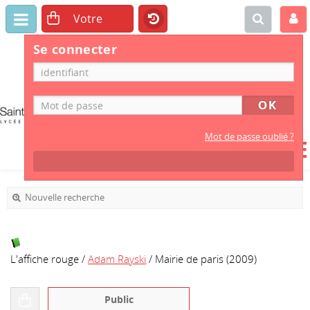
CDI
Se connecter
LYCÉE GÉNÉRAL
ET
Mot de passe oublié ?
TECHNOLOGIQUE
Nouvelle recherche
L'affiche rouge
/
Adam Rayski
/ Mairie de paris (2009)
Public