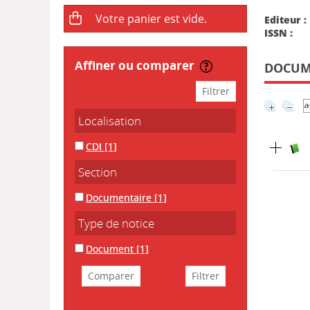
Editeur :
ISSN :
affiner ou comparer
DOCUME
Localisation
CDI
[1]
Section
Documentaire
[1]
Type de notice
Document
[1]